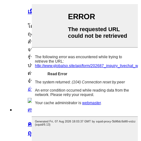
เมื่อใดที่เราต้องการกระเป๋าใส่ร่างกาย?
โดยผู้ดูแลระบบเมื่อ 26-08-2024
ถุงเก็บศพเป็นกระเป๋าที่ออกแบบมาเป็นพิเศษ
สำหรับพกพาและเก็บศพ โดยทั่วไปแล้วจะทำ
จากวัสดุที่ทนทานและกันน้ำได้เพื่อป้องกันการ
รั่วไหลของของเหลวในร่างกายหรือกลิ่นไม่พึง
ประสงค์ ถุงใส่ศพถูกนำมาใช้ในสถานการณ์
ต่างๆ รวมถึงภัยธรรมชาติ เหตุการณ์ผู้เสียชีวิต
จำนวนมาก อาชญากรรม...
อ่านเพิ่มเติม
ความแตกต่างระหว่างถุงศพซิปตรงและ
ถุงศพซิป C